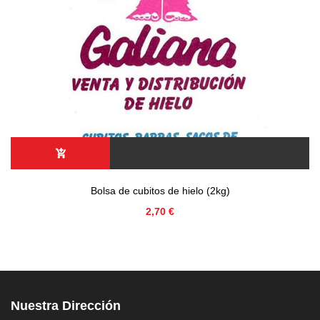
Bolsa de cubitos de hielo (2kg)
Precio
2,70 €
Nuestra Dirección