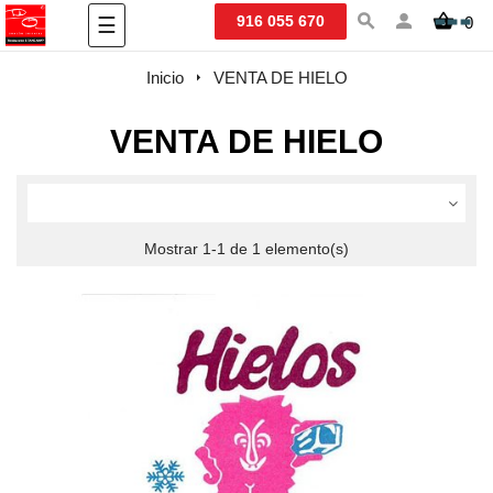
Navegación
916 055 670
0
☰
de
palanca
Inicio
VENTA DE HIELO
VENTA DE HIELO
Mostrar 1-1 de 1 elemento(s)