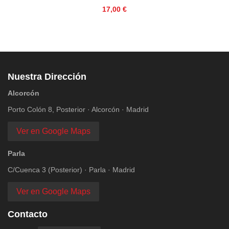
Precio
17,00 €
Nuestra Dirección
Alcorcón
Porto Colón 8, Posterior · Alcorcón · Madrid
Ver en Google Maps
Parla
C/Cuenca 3 (Posterior) · Parla · Madrid
Ver en Google Maps
Contacto