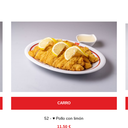
CARRO
52 - ♥ Pollo con limón
Precio
11,50 €