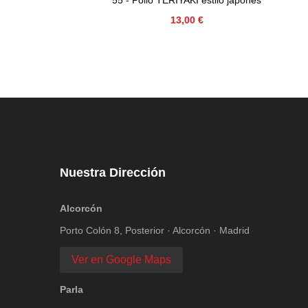
Precio
13,00 €
Nuestra Dirección
Alcorcón
Porto Colón 8, Posterior · Alcorcón · Madrid
Ver en Google Maps
Parla