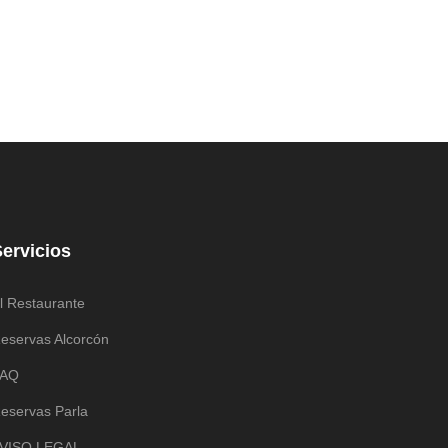
ervicios
l Restaurante
eservas Alcorcón
FAQ
eservas Parla
VISO LEGAL