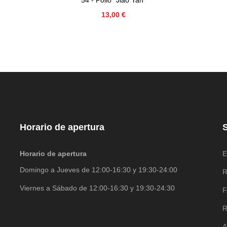
Precio
13,00 €
Horario de apertura
S
Horario de apertura
E
Domingo a Jueves de 12:00-16:30 y 19:30-24:00
R
Viernes a Sábado de 12:00-16:30 y 19:30-24:30
R
A