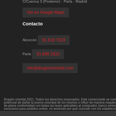
C/Cuenca 3 (Posterior) · Parla · Madrid
Ver en Google Maps
Contacto
Alcorcón
91 619 7919
Parla
91 698 2910
info@dragonoriental.com
Dragón oriental 2021. Todos los derechos reservados. Este comerciante se compr
potencial de dañar la buena voluntad de los mismos o influir de manera negativa
de plena conformidad con todas las leyes aplicables al comprador, banco emisor,
exclusivos para pedidos online, no teniendo por qué coincidir con los establecido