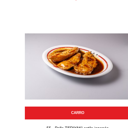
CARRO
55 - Pollo TERIYAKI estilo japonés