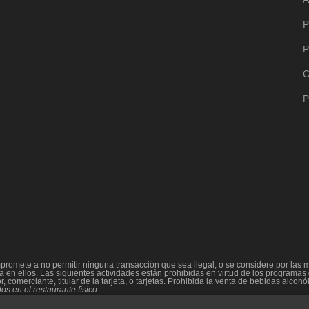
P
P
C
P
omete a no permitir ninguna transacción que sea ilegal, o se considere por las ma
 en ellos. Las siguientes actividades están prohibidas en virtud de los programas d
 comerciante, titular de la tarjeta, o tarjetas. Prohibida la venta de bebidas alco
s en el restaurante físico.