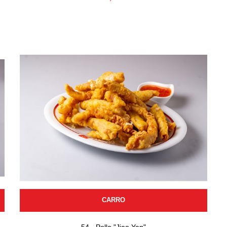
CARRO
54 - Pollo "Jiao Yan"