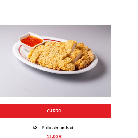
CARRO
53 - Pollo almendrado
Precio
13,00 €