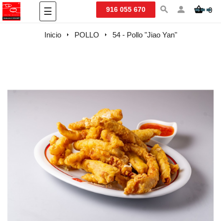
Navegación
916 055 670
0
☰
de
palanca
Inicio
POLLO
54 - Pollo "Jiao Yan"