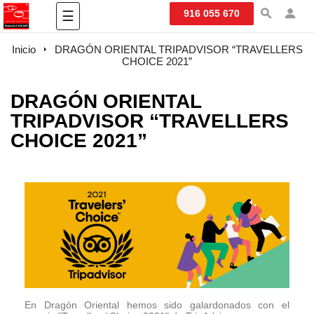
Navegación
916 055 670
☰
de
palanca
Inicio
DRAGÓN ORIENTAL TRIPADVISOR “TRAVELLERS
CHOICE 2021”
DRAGÓN ORIENTAL
TRIPADVISOR “TRAVELLERS
CHOICE 2021”
En Dragón Oriental hemos sido galardonados con el