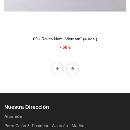
09 - Rollito Nem "Vietnam" (4 uds.)
Precio
7,50 €
‹
›
Nuestra Dirección
Alcorcón
Porto Colón 8, Posterior · Alcorcón · Madrid