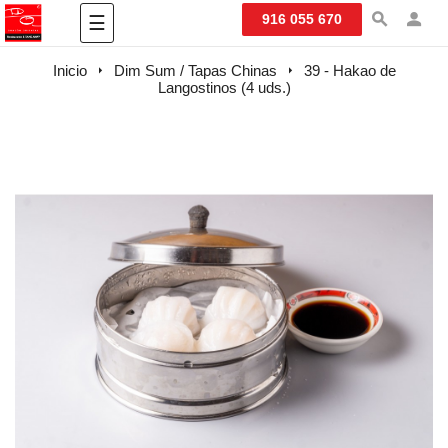
Navegación
916 055 670
☰
de
palanca
Inicio
Dim Sum / Tapas Chinas
39 - Hakao de
Langostinos (4 uds.)