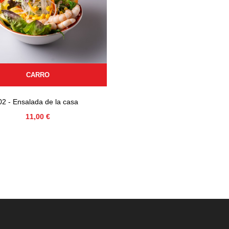
CARRO
02 - Ensalada de la casa
Precio
11,00 €