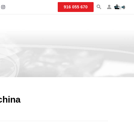
916 055 670
0
china