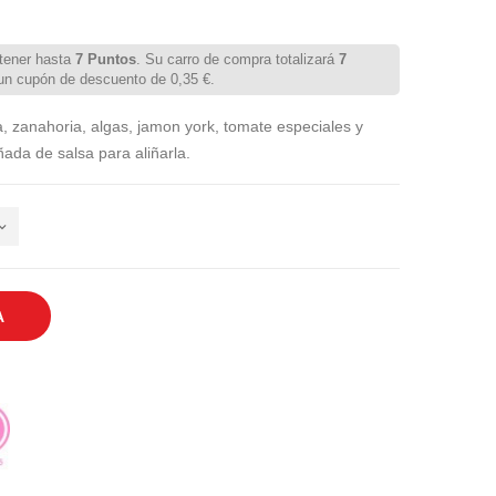
tener hasta
7
Puntos
. Su carro de compra totalizará
7
 un cupón de descuento de
0,35 €
.
 zanahoria, algas, jamon york, tomate especiales y
ñada de salsa para aliñarla.
A