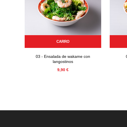
CARRO
03 - Ensalada de wakame con
langostinos
Precio
9,90 €