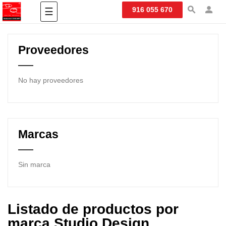
Navegación
916 055 670
☰
de
palanca
Proveedores
No hay proveedores
Marcas
Sin marca
Listado de productos por
marca Studio Design