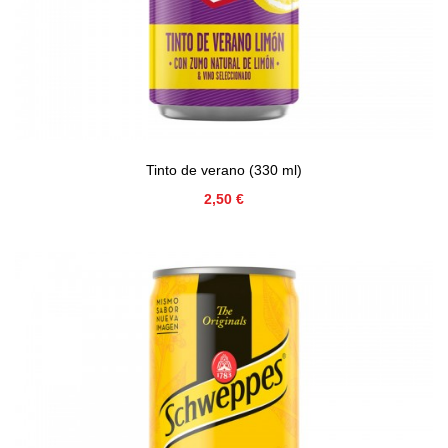
Tinto de verano (330 ml)
Precio
2,50 €