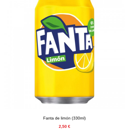
Fanta de limón (330ml)
Precio
2,50 €