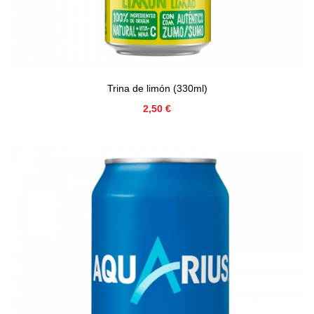
Trina de limón (330ml)
Precio
2,50 €