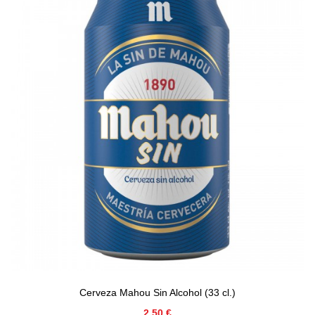
Cerveza Mahou Sin Alcohol (33 cl.)
Precio
2,50 €