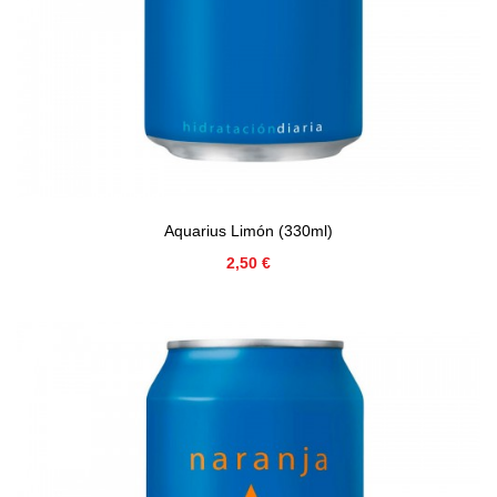
Aquarius Limón (330ml)
Precio
2,50 €