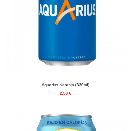
Aquarius Naranja (330ml)
Precio
2,50 €