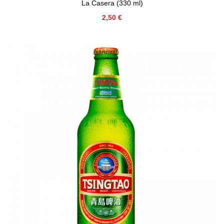
La Casera (330 ml)
Precio
2,50 €