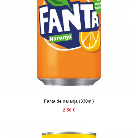
Fanta de naranja (330ml)
Precio
2,50 €