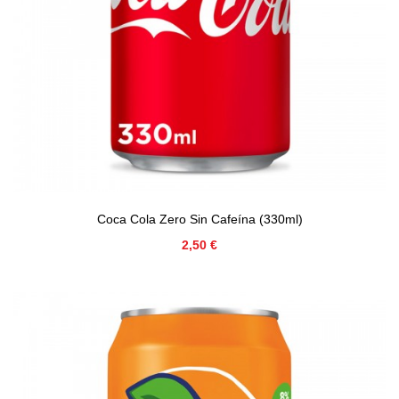
Coca Cola Zero Sin Cafeína (330ml)
Precio
2,50 €