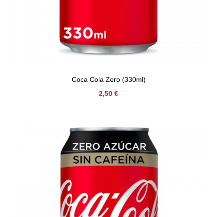
Coca Cola Zero (330ml)
Precio
2,50 €