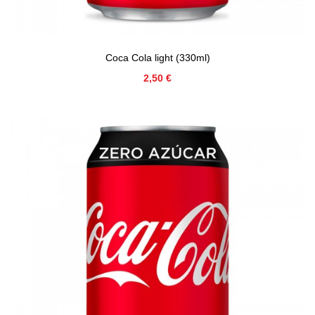
Coca Cola light (330ml)
Precio
2,50 €