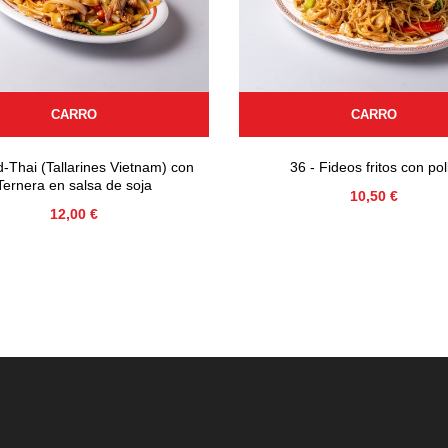
CARRO
CARRO
-Thai (Tallarines Vietnam) con
36 - Fideos fritos con pol
Ternera en salsa de soja
Precio
10,50 €
Precio
12,00 €