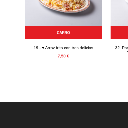
CARRO
19 - ♥ Arroz frito con tres delicias
32. Pad
Precio
7,50 €