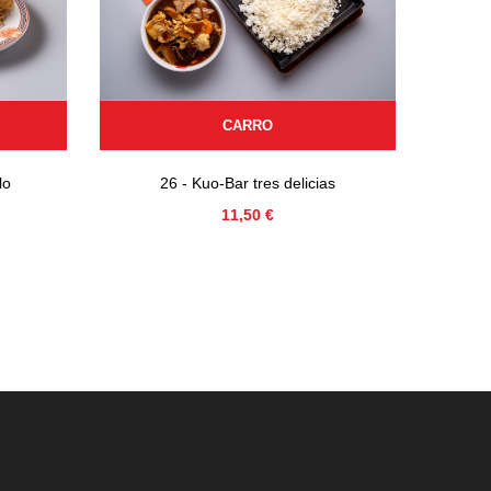
CARRO
lo
26 - Kuo-Bar tres delicias
23 - 
Precio
11,50 €