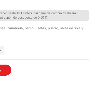
tener hasta
10
Puntos
. Su carro de compra totalizará
10
 un cupón de descuento de
0,50 €
.
mbas, zanahoria, bambú, setas, puerro, salsa de soja y
A