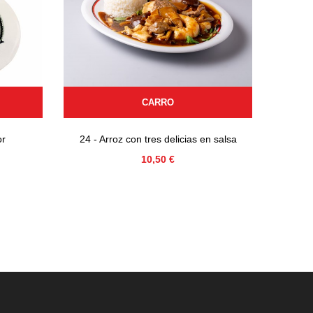
CARRO
or
24 - Arroz con tres delicias en salsa
34 
Precio
10,50 €