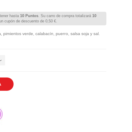
tener hasta
10
Puntos
. Su carro de compra totalizará
10
 un cupón de descuento de
0,50 €
.
a, pimientos verde, calabacín, puerro, salsa soja y sal.
A