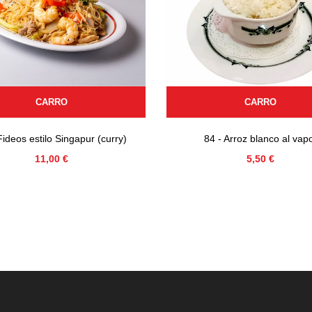
CARRO
CARRO
Fideos estilo Singapur (curry)
84 - Arroz blanco al vap
Precio
Precio
11,00 €
5,50 €