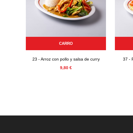
CARRO
23 - Arroz con pollo y salsa de curry
37 - 
Precio
9,80 €