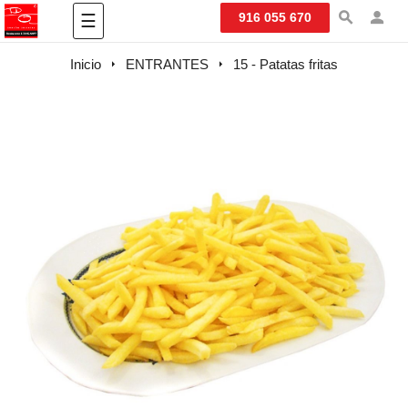
Navegación
916 055 670
☰
de
palanca
Inicio
ENTRANTES
15 - Patatas fritas