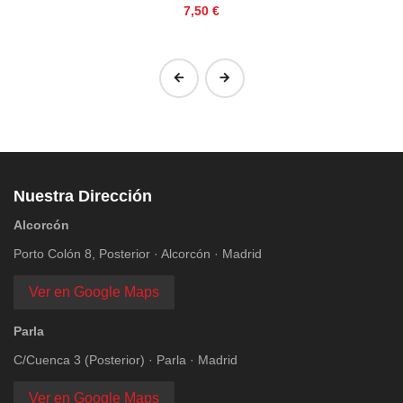
Precio
7,50 €
‹
›
Nuestra Dirección
Alcorcón
Porto Colón 8, Posterior · Alcorcón · Madrid
Ver en Google Maps
Parla
C/Cuenca 3 (Posterior) · Parla · Madrid
Ver en Google Maps