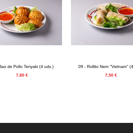
Bao de Pollo Teriyaki (4 uds.)
09 - Rollito Nem "Vietnam" (4
Precio
Precio
7,80 €
7,50 €