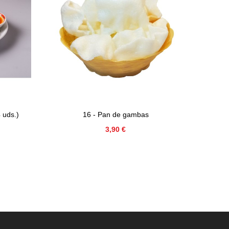
 uds.)
16 - Pan de gambas
12 - R
Precio
3,90 €