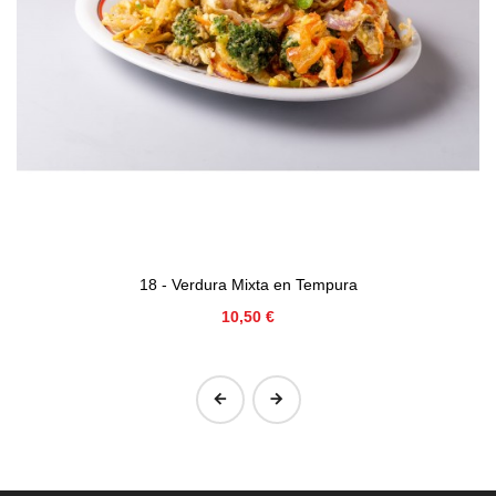
18 - Verdura Mixta en Tempura
Precio
10,50 €
‹
›