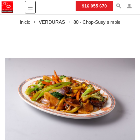
Navegación
916 055 670
☰
de
palanca
Inicio
VERDURAS
80 - Chop-Suey simple