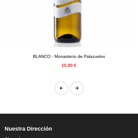
BLANCO - Monasterio de Palazuelos
Precio
15,00 €
‹
›
Nuestra Dirección