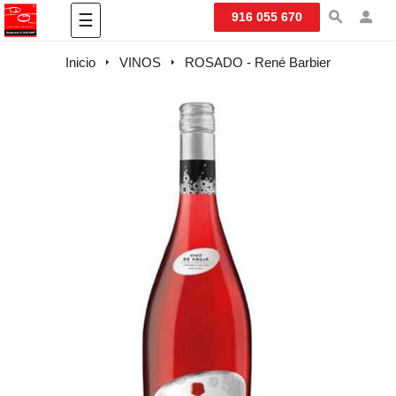
Navegación
916 055 670
☰
de
palanca
Inicio
VINOS
ROSADO - René Barbier