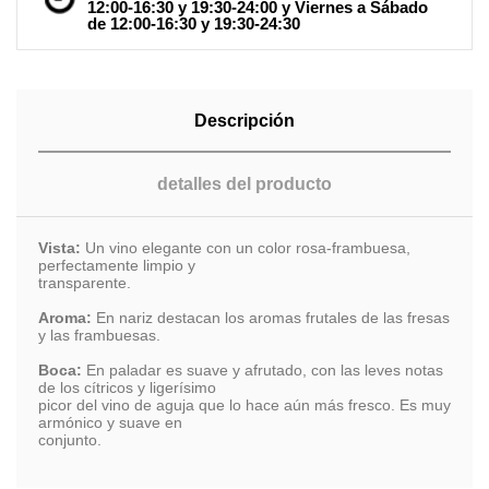
12:00-16:30 y 19:30-24:00 y Viernes a Sábado
de 12:00-16:30 y 19:30-24:30
Descripción
detalles del producto
Vista:
Un vino elegante con un color rosa-frambuesa,
perfectamente limpio y
transparente.
Aroma:
En nariz destacan los aromas frutales de las fresas
y las frambuesas.
Boca:
En paladar es suave y afrutado, con las leves notas
de los cítricos y ligerísimo
picor del vino de aguja que lo hace aún más fresco. Es muy
armónico y suave en
conjunto.