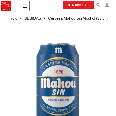
Navegación
916 055 670
☰
de
palanca
Inicio
BEBIDAS
Cerveza Mahou Sin Alcohol (33 cl.)