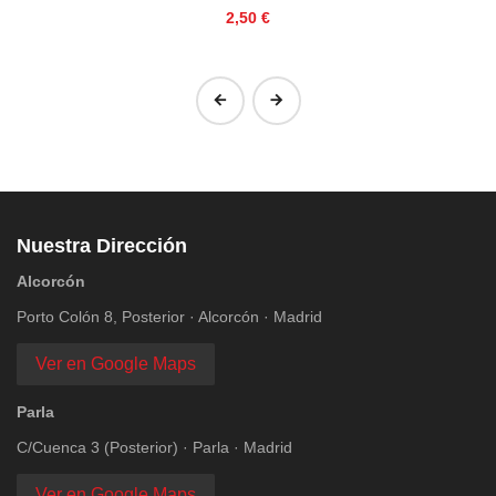
Precio
2,50 €
‹
›
Nuestra Dirección
Alcorcón
Porto Colón 8, Posterior · Alcorcón · Madrid
Ver en Google Maps
Parla
C/Cuenca 3 (Posterior) · Parla · Madrid
Ver en Google Maps