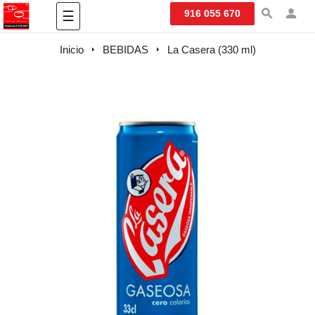
Navegación
916 055 670
☰
de
palanca
Inicio
BEBIDAS
La Casera (330 ml)