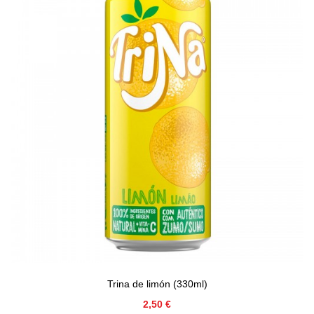
Trina de limón (330ml)
Precio
2,50 €