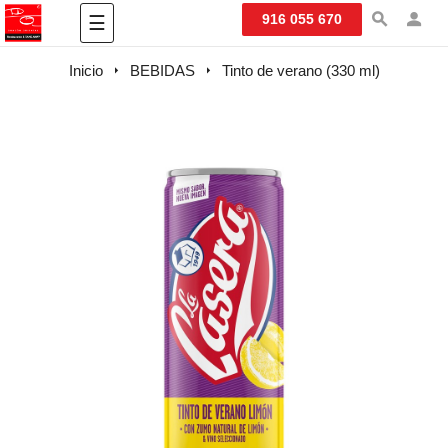
Navegación
916 055 670
☰
de
palanca
Inicio
BEBIDAS
Tinto de verano (330 ml)